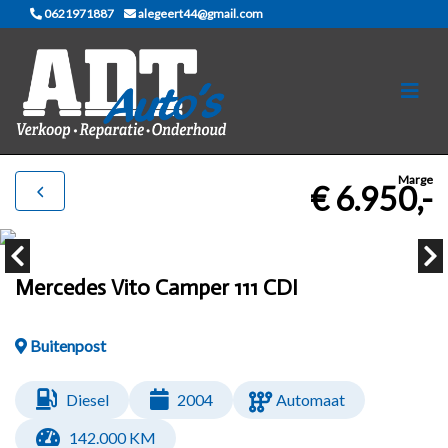
0621971887
alegeert44@gmail.com
Marge
€ 6.950,-
Mercedes Vito Camper 111 CDI
Buitenpost
Diesel
2004
Automaat
142.000 KM